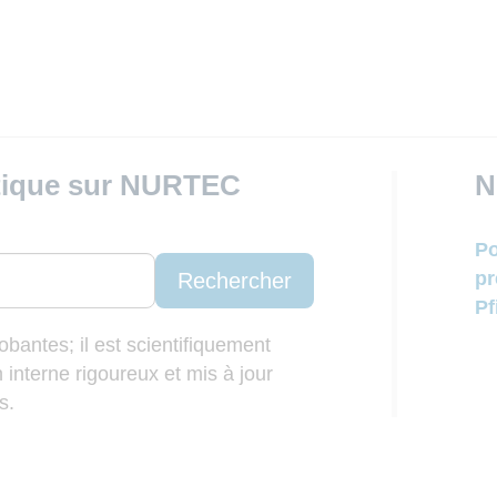
utique sur NURTEC
N
Po
pr
Rechercher
Pf
bantes; il est scientifiquement
 interne rigoureux et mis à jour
s.