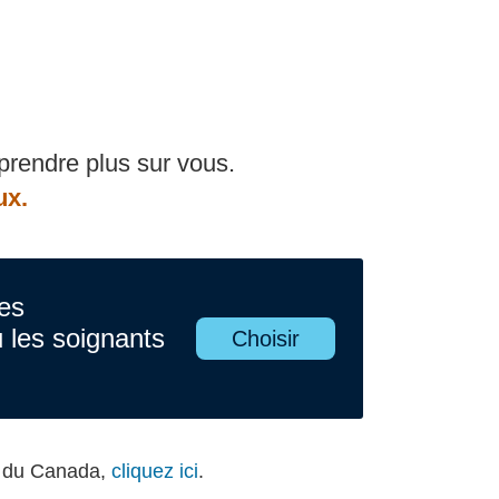
pprendre plus sur vous.
ux.
les
les soignants
Choisir
s du Canada,
cliquez ici
.